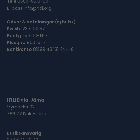
Tele
0650-56 01 00
E-post
info@htli.org
Gåvor & betalningar (ej butik)
Swish
123 9001157
Bankgiro
900-1157
Plusgiro
900115-7
Bankkonto
81299 43 131-144-8
HTLI Dala-Järna
Myrbacka 92
786 72 Dala-Järna
Butiksansvarig