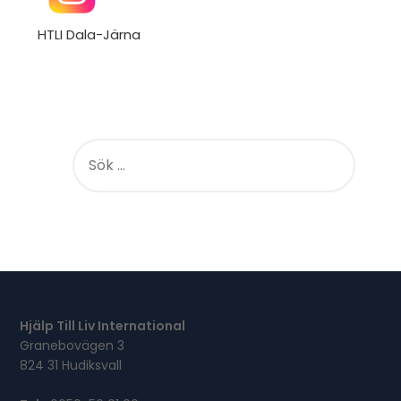
HTLI Dala-Järna
S
Ö
K
E
F
T
E
R
:
Hjälp Till Liv International
Granebovägen 3
824 31 Hudiksvall