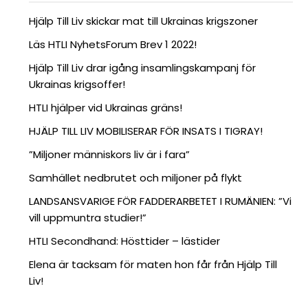
Hjälp Till Liv skickar mat till Ukrainas krigszoner
Läs HTLI NyhetsForum Brev 1 2022!
Hjälp Till Liv drar igång insamlingskampanj för
Ukrainas krigsoffer!
HTLI hjälper vid Ukrainas gräns!
HJÄLP TILL LIV MOBILISERAR FÖR INSATS I TIGRAY!
”Miljoner människors liv är i fara”
Samhället nedbrutet och miljoner på flykt
LANDSANSVARIGE FÖR FADDERARBETET I RUMÄNIEN: ”Vi
vill uppmuntra studier!”
HTLI Secondhand: Hösttider – lästider
Elena är tacksam för maten hon får från Hjälp Till
Liv!