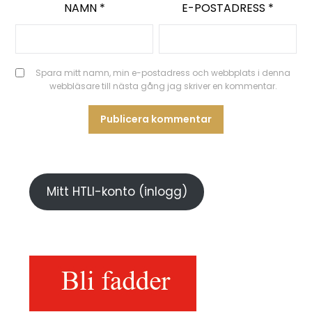
NAMN
*
E-POSTADRESS
*
Spara mitt namn, min e-postadress och webbplats i denna
webbläsare till nästa gång jag skriver en kommentar.
Mitt HTLI-konto (inlogg)