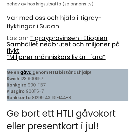
behov av hos krigsutsatta (se annons tv).
Var med oss och hjälp i Tigray-
flyktingar i Sudan!
Läs om
Tigrayprovinsen i Etiopien
Samhället nedbrutet och miljoner på
flykt
”Miljoner människors liv är i fara”
Ge en
gåva
genom HTLI biståndshjälp!
Swish
123 9001157
Bankgiro
900-1157
Plusgiro
900115-7
Bankkonto
81299 43 131-144-8
Ge bort ett HTLI gåvokort
eller presentkort i jul!