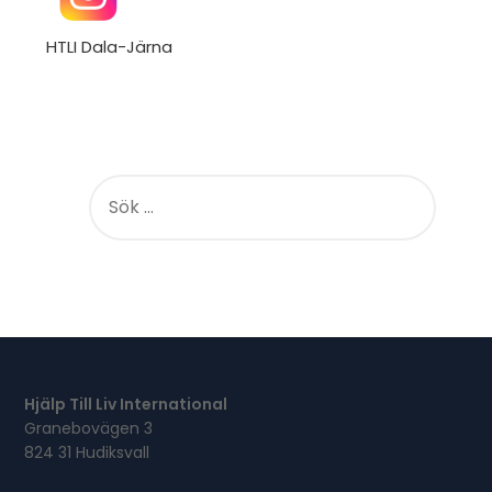
HTLI Dala-Järna
S
Ö
K
E
F
T
E
R
:
Hjälp Till Liv International
Granebovägen 3
824 31 Hudiksvall