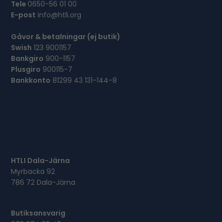
Tele
0650-56 01 00
E-post
info@htli.org
Gåvor & betalningar (ej butik)
Swish
123 9001157
Bankgiro
900-1157
Plusgiro
900115-7
Bankkonto
81299 43 131-144-8
HTLI Dala-Järna
Myrbacka 92
786 72 Dala-Järna
Butiksansvarig