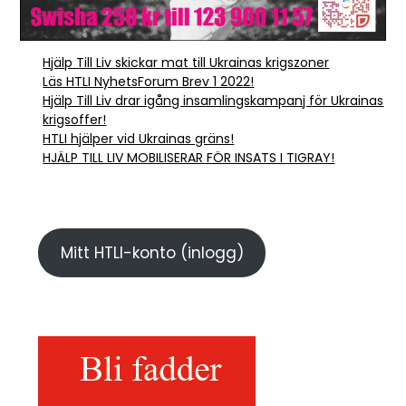
Hjälp Till Liv skickar mat till Ukrainas krigszoner
Läs HTLI NyhetsForum Brev 1 2022!
Hjälp Till Liv drar igång insamlingskampanj för Ukrainas
krigsoffer!
HTLI hjälper vid Ukrainas gräns!
HJÄLP TILL LIV MOBILISERAR FÖR INSATS I TIGRAY!
Mitt HTLI-konto (inlogg)