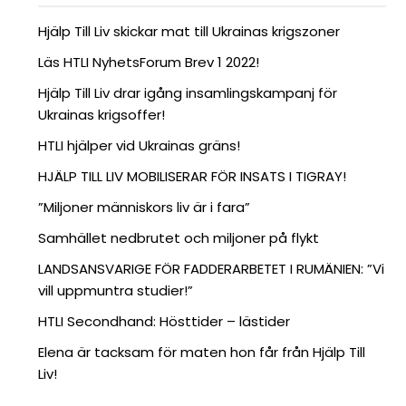
Hjälp Till Liv skickar mat till Ukrainas krigszoner
Läs HTLI NyhetsForum Brev 1 2022!
Hjälp Till Liv drar igång insamlingskampanj för
Ukrainas krigsoffer!
HTLI hjälper vid Ukrainas gräns!
HJÄLP TILL LIV MOBILISERAR FÖR INSATS I TIGRAY!
”Miljoner människors liv är i fara”
Samhället nedbrutet och miljoner på flykt
LANDSANSVARIGE FÖR FADDERARBETET I RUMÄNIEN: ”Vi
vill uppmuntra studier!”
HTLI Secondhand: Hösttider – lästider
Elena är tacksam för maten hon får från Hjälp Till
Liv!