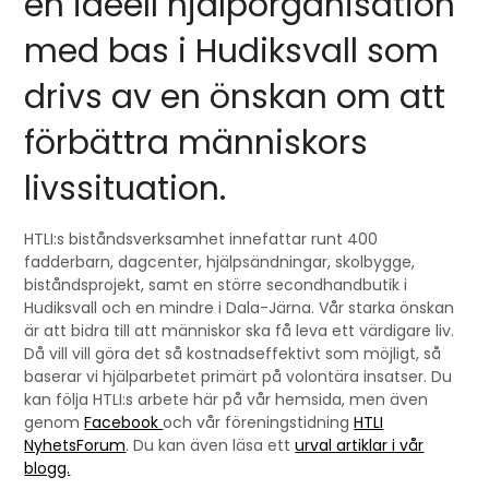
en ideell hjälporganisation
med bas i Hudiksvall som
drivs av en önskan om att
förbättra människors
livssituation.
HTLI:s biståndsverksamhet innefattar runt 400
fadderbarn, dagcenter, hjälpsändningar, skolbygge,
biståndsprojekt, samt en större secondhandbutik i
Hudiksvall och en mindre i Dala-Järna. Vår starka önskan
är att bidra till att människor ska få leva ett värdigare liv.
Då vill vill göra det så kostnadseffektivt som möjligt, så
baserar vi hjälparbetet primärt på volontära insatser. Du
kan följa HTLI:s arbete här på vår hemsida, men även
genom
Facebook
och vår föreningstidning
HTLI
NyhetsForum
. Du kan även läsa ett
urval artiklar i vår
blogg.