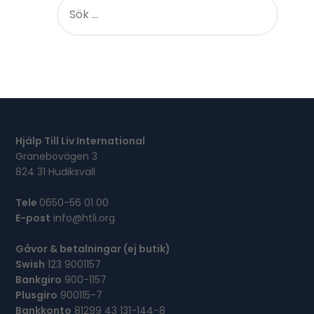
Ö
K
E
F
T
E
R
:
Hjälp Till Liv International
Granebovägen 3
824 31 Hudiksvall
Tele
0650-56 01 00
E-post
info@htli.org
Gåvor & betalningar (ej butik)
Swish
123 9001157
Bankgiro
900-1157
Plusgiro
900115-7
Bankkonto
81299 43 131-144-8