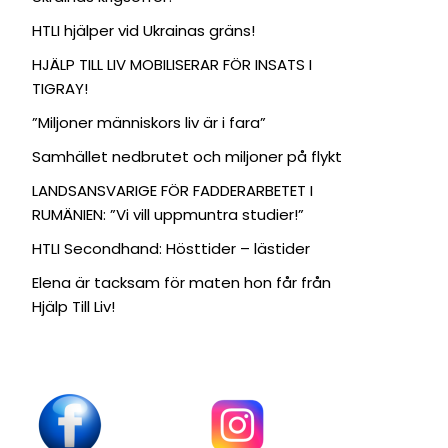
HTLI hjälper vid Ukrainas gräns!
HJÄLP TILL LIV MOBILISERAR FÖR INSATS I
TIGRAY!
”Miljoner människors liv är i fara”
Samhället nedbrutet och miljoner på flykt
LANDSANSVARIGE FÖR FADDERARBETET I
RUMÄNIEN: ”Vi vill uppmuntra studier!”
HTLI Secondhand: Hösttider – lästider
Elena är tacksam för maten hon får från
Hjälp Till Liv!