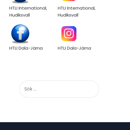
HTLI International,
HTLI International,
Hudiksvall
Hudiksvall
HTLI Dala-Järna
HTLI Dala-Järna
S
Ö
K
E
F
T
E