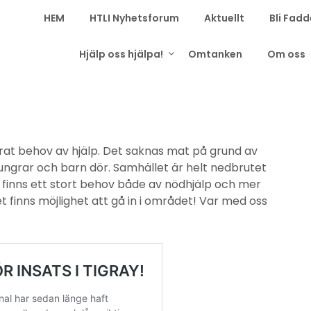
HEM
HTLI Nyhetsforum
Aktuellt
Bli Fadd
Hjälp oss hjälpa!
Omtanken
Om oss
perat behov av hjälp. Det saknas mat på grund av
ungrar och barn dör. Samhället är helt nedbrutet
t finns ett stort behov både av nödhjälp och mer
det finns möjlighet att gå in i området! Var med oss