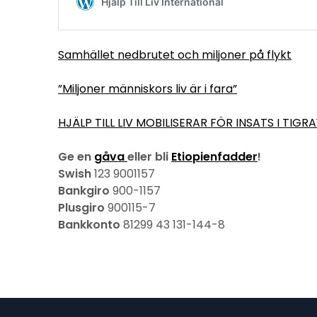
Samhället nedbrutet och miljoner på flykt
”Miljoner människors liv är i fara”
HJÄLP TILL LIV MOBILISERAR FÖR INSATS I TIGRA
Ge en
gåva
eller bli
Etiopienfadder
!
Swish
123 9001157
Bankgiro
900-1157
Plusgiro
900115-7
Bankkonto
81299 43 131-144-8