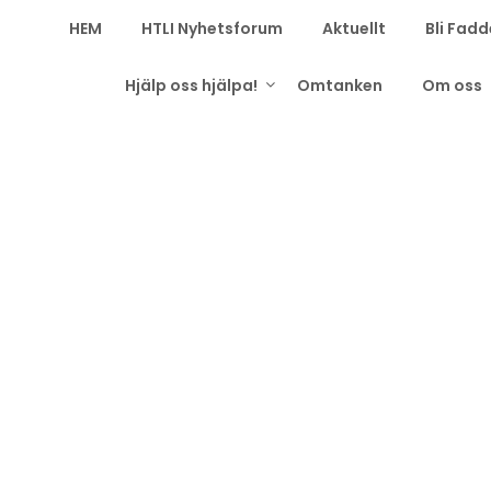
HEM
HTLI Nyhetsforum
Aktuellt
Bli Fadd
Hjälp oss hjälpa!
Omtanken
Om oss