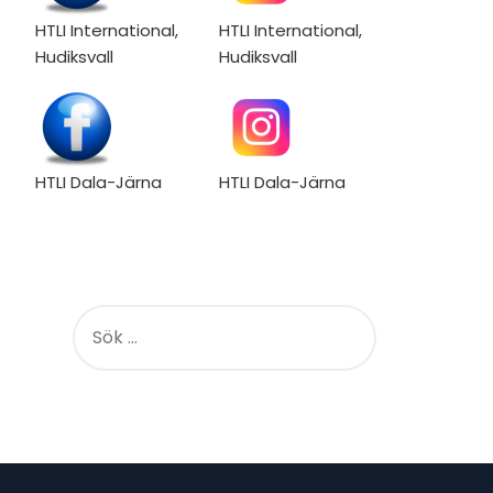
HTLI International,
HTLI International,
Hudiksvall
Hudiksvall
HTLI Dala-Järna
HTLI Dala-Järna
S
Ö
K
E
F
T
E