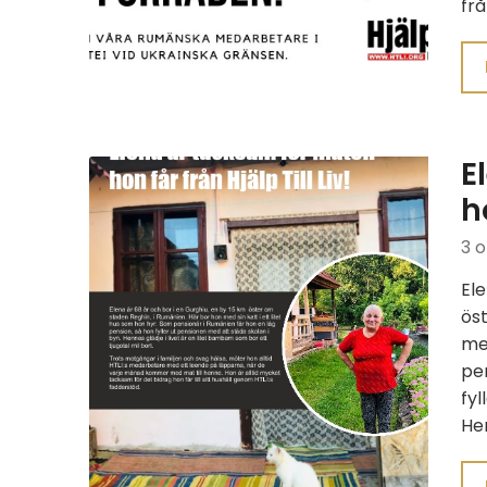
fr
E
h
3 o
Ele
öst
med
pen
fyl
Hen