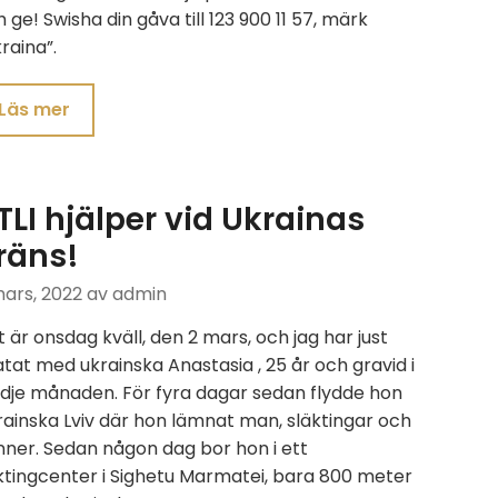
 ge! Swisha din gåva till 123 900 11 57, märk
raina”.
Läs mer
TLI hjälper vid Ukrainas
räns!
mars, 2022
av admin
 är onsdag kväll, den 2 mars, och jag har just
tat med ukrainska Anastasia , 25 år och gravid i
edje månaden. För fyra dagar sedan flydde hon
ainska Lviv där hon lämnat man, släktingar och
ner. Sedan någon dag bor hon i ett
ktingcenter i Sighetu Marmatei, bara 800 meter