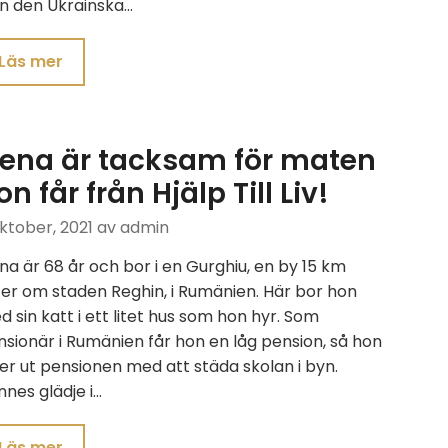
ån den Ukrainska…
Läs mer
lena är tacksam för maten
on får från Hjälp Till Liv!
ktober, 2021
av admin
na är 68 år och bor i en Gurghiu, en by 15 km
er om staden Reghin, i Rumänien. Här bor hon
 sin katt i ett litet hus som hon hyr. Som
sionär i Rumänien får hon en låg pension, så hon
ler ut pensionen med att städa skolan i byn.
nes glädje i…
Läs mer