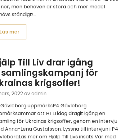
onor, men behoven är stora och mer medel
hövs ständigt!…
Läs mer
jälp Till Liv drar igång
nsamlingskampanj för
krainas krigsoffer!
mars, 2022
av admin
 Gävleborg uppmärksP4 Gävleborg
pmärksammar att HTLI idag dragit igång en
amling för Ukrainas krigsoffer, genom en intervju
 Anna-Lena Gustafsson. Lyssna till intervjun i P4
leborgLäs mer om Hjälp Till Livs insats Var med