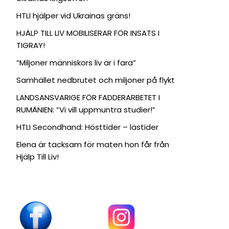
HTLI hjälper vid Ukrainas gräns!
HJÄLP TILL LIV MOBILISERAR FÖR INSATS I
TIGRAY!
”Miljoner människors liv är i fara”
Samhället nedbrutet och miljoner på flykt
LANDSANSVARIGE FÖR FADDERARBETET I
RUMÄNIEN: ”Vi vill uppmuntra studier!”
HTLI Secondhand: Hösttider – lästider
Elena är tacksam för maten hon får från
Hjälp Till Liv!