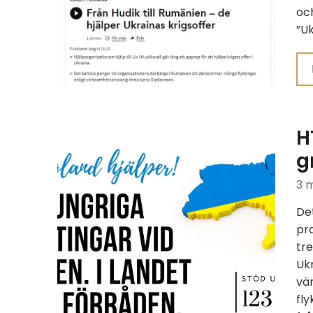
och
”Uk
H
g
3 
Det
pra
tr
Ukr
vän
fly