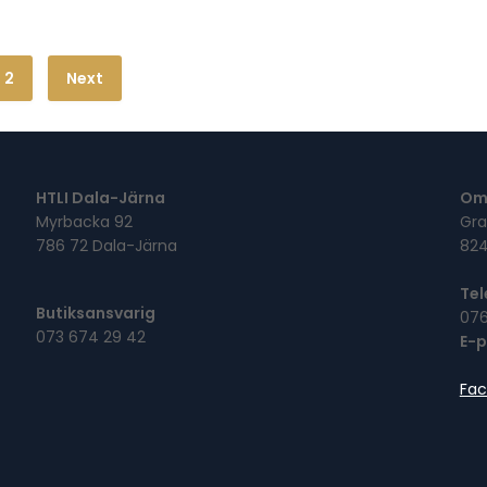
2
Next
HTLI Dala-Järna
Om
Myrbacka 92
Gra
786 72 Dala-Järna
824
Tel
Butiksansvarig
076
073 674 29 42
E-
Fa