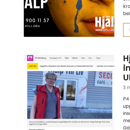
kr
be
H
i
U
3 
P4
up
ins
med
Gäv