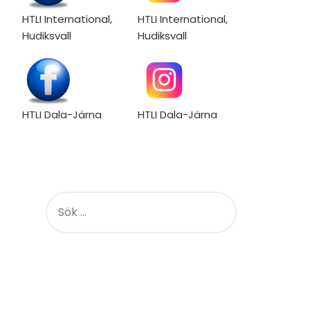
HTLI International,
HTLI International,
Hudiksvall
Hudiksvall
HTLI Dala-Järna
HTLI Dala-Järna
S
Ö
K
E
F
T
E