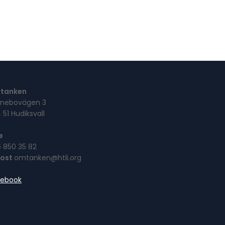
tanken
nebovägen 3
 51 Hudiksvall
e
 850 35 82
post
omtanken@htli.org
cebook