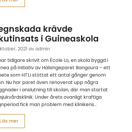
egnskada krävde
kutinsats i Guineaskola
ktober, 2021
av admin
har tidigare skrivit om École Lo, en skola byggd i
nea på initiativ av Hälsingeparet Bangoura – ett
bete som HTLI stöttat ett antal gånger genom
en. Nu har paret även renoverat upp några
gnader i anslutning till skolan, där man startat
sjukvårdsklinik. Under årets ovanligt kraftiga
gnperiod fick man problem med klinikens…
Läs mer