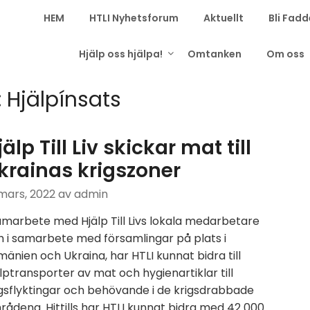
HEM
HTLI Nyhetsforum
Aktuellt
Bli Fadd
Hjälp oss hjälpa!
Omtanken
Om oss
:
Hjälpínsats
jälp Till Liv skickar mat till
krainas krigszoner
mars, 2022
av admin
amarbete med Hjälp Till Livs lokala medarbetare
h i samarbete med församlingar på plats i
änien och Ukraina, har HTLI kunnat bidra till
lptransporter av mat och hygienartiklar till
gsflyktingar och behövande i de krigsdrabbade
ådena. Hittills har HTLI kunnat bidra med 42 000