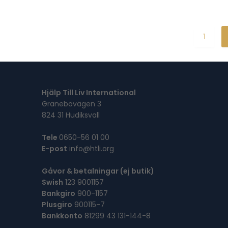
1
Hjälp Till Liv International
Granebovägen 3
824 31 Hudiksvall
Tele
0650-56 01 00
E-post
info@htli.org
Gåvor & betalningar (ej butik)
Swish
123 9001157
Bankgiro
900-1157
Plusgiro
900115-7
Bankkonto
81299 43 131-144-8