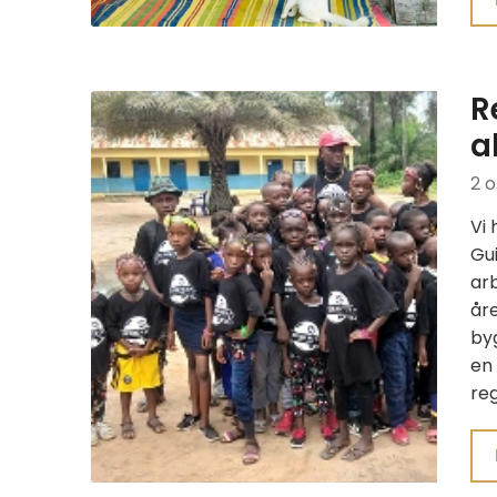
R
a
2 o
Vi 
Gui
ar
år
byg
en 
re