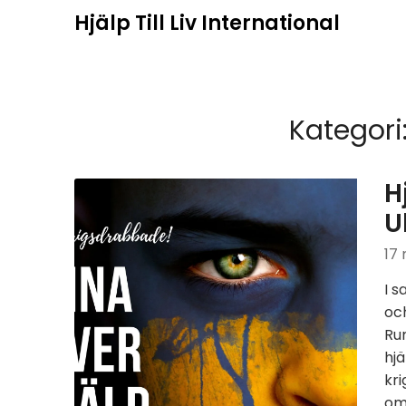
Hoppa
Hjälp Till Liv International
till
innehåll
Kategori
H
U
17 
I s
oc
Rum
hjä
kri
omr