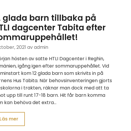
2 glada barn tillbaka på
TLI dagcenter Tabita efter
ommaruppehållet!
ktober, 2021
av admin
örjan hösten av satte HTLI Dagcenter i Reghin,
mänien, igång igen efter sommaruppehållet. Vid
minstart kom 12 glada barn som skrivits in på
nens Hus Tabita. När behovsinventeringen gjorts
skolorna i trakten, räknar man dock med att ta
t upp till runt 17-18 barn. Hit får barn komma
m kan behöva det extra…
Läs mer