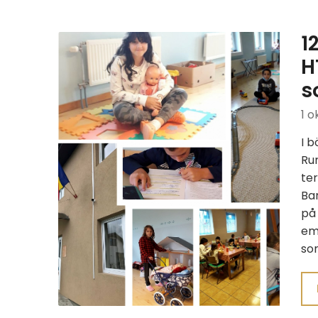
1
H
s
1 o
I b
Ru
ter
Bar
på 
emo
so