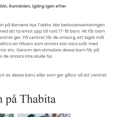
ghin, Rumänien, igång igen efter
s in på Barnens Hus Tabita. När behovsinventeringen
ed att ta emot upp till runt 17-18 barn. Hit får barn
ret ger. På centret får de omsorg, ett lagat mål
örbättra sin tillvaro som annars kan vara svår med
ldrar etc. Genom den stimulans dessa barn får på
 de annars inte skulle ha.
got av dessa barn, eller som ger gåvor så att centret