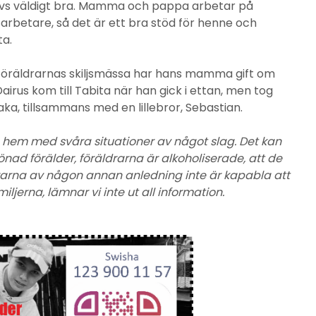
 trivs väldigt bra. Mamma och pappa arbetar på
betare, så det är ett bra stöd för henne och
ta.
er föräldrarnas skiljsmässa har hans mamma gift om
Dairus kom till Tabita när han gick i ettan, men tog
aka, tillsammans med en lillebror, Sebastian.
hem med svåra situationer av något slag. Det kan
ad förälder, föräldrarna är alkoholiserade, att de
ldrarna av någon annan anledning inte är kapabla att
ljerna, lämnar vi inte ut all information.