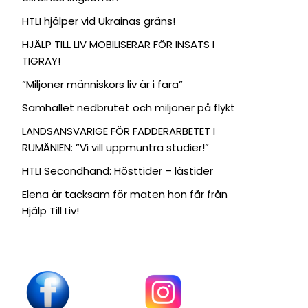
HTLI hjälper vid Ukrainas gräns!
HJÄLP TILL LIV MOBILISERAR FÖR INSATS I
TIGRAY!
”Miljoner människors liv är i fara”
Samhället nedbrutet och miljoner på flykt
LANDSANSVARIGE FÖR FADDERARBETET I
RUMÄNIEN: ”Vi vill uppmuntra studier!”
HTLI Secondhand: Hösttider – lästider
Elena är tacksam för maten hon får från
Hjälp Till Liv!