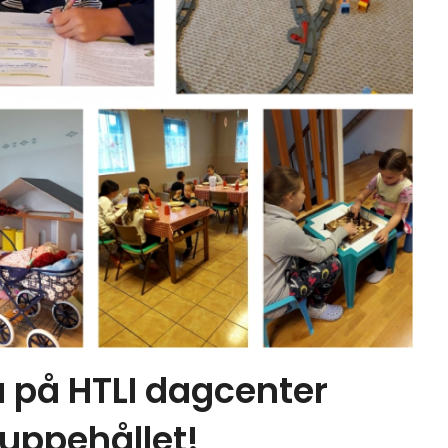
a på HTLI dagcenter
uppehållet!