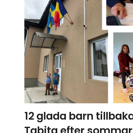
12 glada barn tillbak
Tabita efter sommar