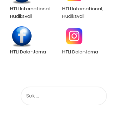
HTLI International,
HTLI International,
Hudiksvall
Hudiksvall
HTLI Dala-Järna
HTLI Dala-Järna
S
Ö
K
E
F
T
E