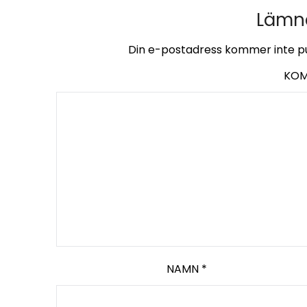
Lämna
Din e-postadress kommer inte pu
KO
NAMN
*