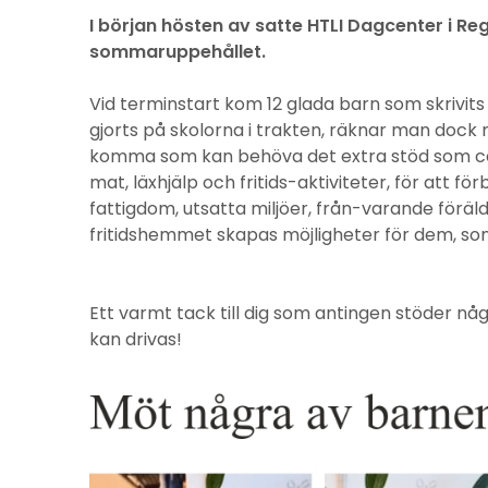
I början hösten av satte HTLI Dagcenter i Re
sommaruppehållet.
Vid terminstart kom 12 glada barn som skrivit
gjorts på skolorna i trakten, räknar man dock m
komma som kan behöva det extra stöd som cent
mat, läxhjälp och fritids-aktiviteter, för att f
fattigdom, utsatta miljöer, från-varande förä
fritidshemmet skapas möjligheter för dem, som
Ett varmt tack till dig som antingen stöder nå
kan drivas!