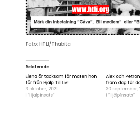
Foto: HTLI/Thabita
Relaterade
Elena är tacksam för maten hon
Alex och Petron
får från Hjälp Till Liv!
fram dag för d
3 oktober, 2021
30 september, 
I ”Hjälpínsats”
I ”Hjälpínsats”