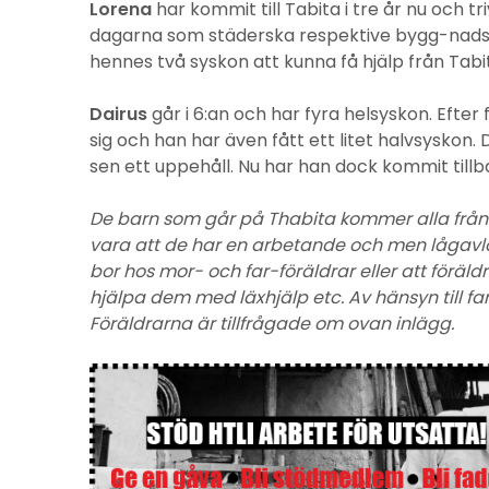
Lorena
har kommit till Tabita i tre år nu och
dagarna som städerska respektive bygg-nadsar
hennes två syskon att kunna få hjälp från Tabi
Dairus
går i 6:an och har fyra helsyskon. Eft
sig och han har även fått ett litet halvsyskon. 
sen ett uppehåll. Nu har han dock kommit tillb
De barn som går på Thabita kommer alla från 
vara att de har en arbetande och men lågavlön
bor hos mor- och far-föräldrar eller att förä
hjälpa dem med läxhjälp etc. Av hänsyn till fami
Föräldrarna är tillfrågade om ovan inlägg.