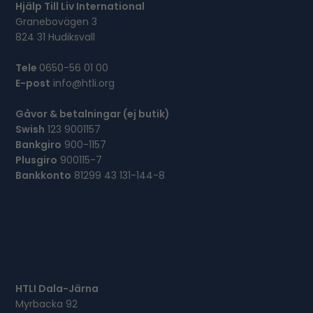
Hjälp Till Liv International
Granebovägen 3
824 31 Hudiksvall
Tele
0650-56 01 00
E-post
info@htli.org
Gåvor & betalningar (ej butik)
Swish
123 9001157
Bankgiro
900-1157
Plusgiro
900115-7
Bankkonto
81299 43 131-144-8
HTLI Dala-Järna
Myrbacka 92