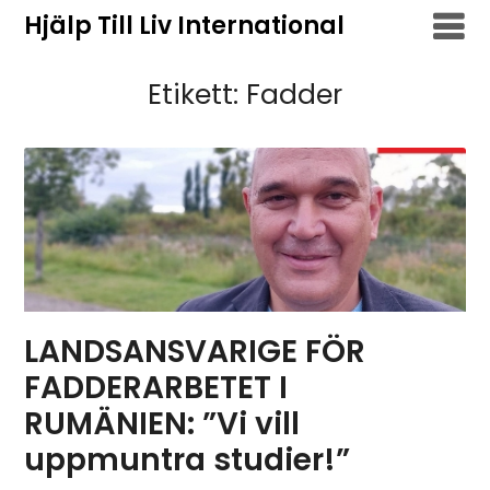
Hoppa
Hjälp Till Liv International
till
innehåll
Etikett:
Fadder
LANDSANSVARIGE FÖR
FADDERARBETET I
RUMÄNIEN: ”Vi vill
uppmuntra studier!”