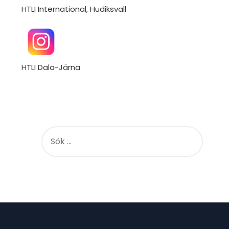
HTLI International, Hudiksvall
HTLI Dala-Järna
S
Ö
K
E
F
T
E
R
: