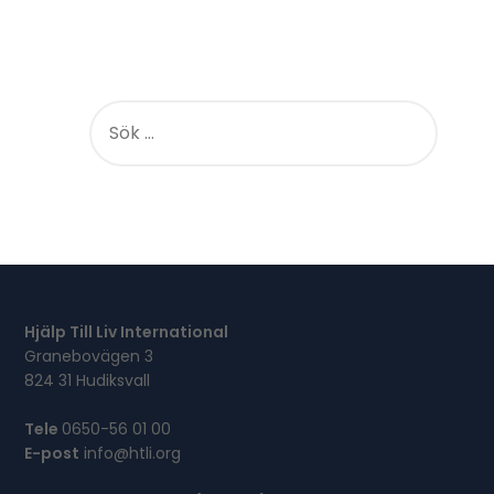
S
Ö
K
E
F
T
E
R
:
Hjälp Till Liv International
Granebovägen 3
824 31 Hudiksvall
Tele
0650-56 01 00
E-post
info@htli.org