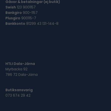
Gåvor & betalningar (ej butik)
Swish
123 9001157
Bankgiro
900-1157
Plusgiro
900115-7
Bankkonto
81299 43 131-144-8
HTLI Dala-Järna
Myrbacka 92
786 72 Dala-Järna
Butiksansvarig
073 674 29 42