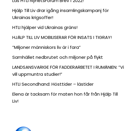
Läs HTLI NyhetsForum Brev 1 2022!
Hjälp Till Liv drar igång insamlingskampanj för
Ukrainas krigsoffer!
HTLI hjälper vid Ukrainas gräns!
HJÄLP TILL LIV MOBILISERAR FÖR INSATS I TIGRAY!
”Miljoner människors liv är i fara”
Samhället nedbrutet och miljoner på flykt
LANDSANSVARIGE FÖR FADDERARBETET I RUMÄNIEN: ”Vi
vill uppmuntra studier!”
HTLI Secondhand: Hösttider – lästider
Elena är tacksam för maten hon får från Hjälp Till
Liv!