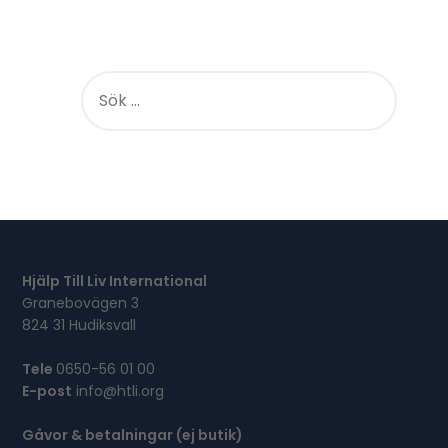
S
Ö
K
E
F
T
E
R
:
Hjälp Till Liv International
Granebovägen 3
824 31 Hudiksvall
Tele
0650-56 01 00
E-post
info@htli.org
Gåvor & betalningar (ej butik)