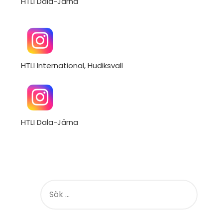
HTLI Dala-Järna
HTLI International, Hudiksvall
HTLI Dala-Järna
S
Ö
K
E